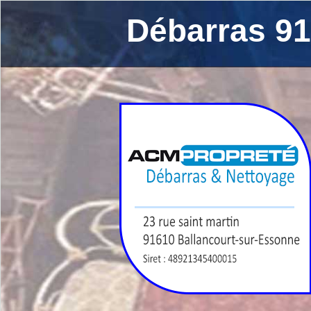
Débarras 91