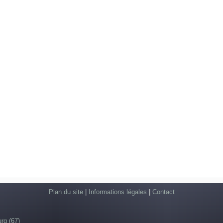
Plan du site
|
Informations légales
|
Contact
rg (67)