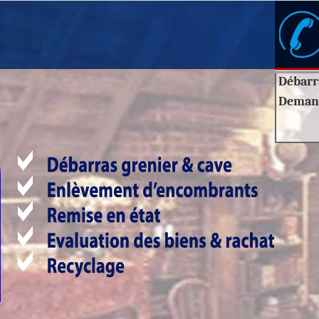
Débarr
Deman