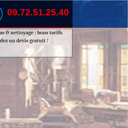
09.72.51.25.40
as & nettoyage :
bons tarifs.
dez un
devis gratuit
!