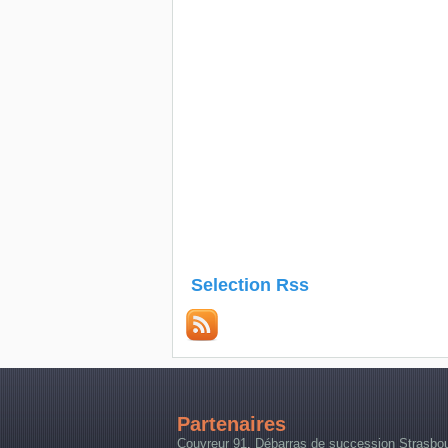
Selection Rss
Partenaires
Couvreur 91
.
Débarras de succession Strasbou