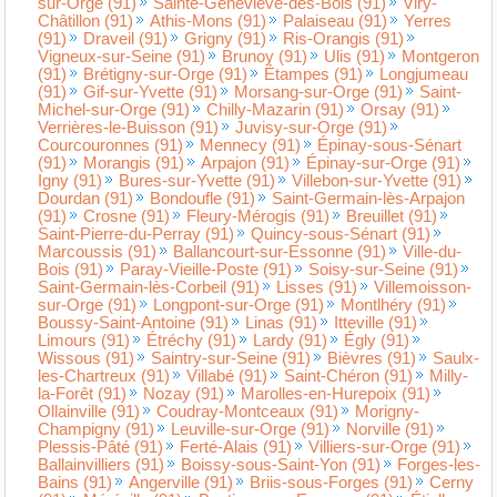
sur-Orge (91)
Sainte-Geneviève-des-Bois (91)
Viry-
Châtillon (91)
Athis-Mons (91)
Palaiseau (91)
Yerres
(91)
Draveil (91)
Grigny (91)
Ris-Orangis (91)
Vigneux-sur-Seine (91)
Brunoy (91)
Ulis (91)
Montgeron
(91)
Brétigny-sur-Orge (91)
Étampes (91)
Longjumeau
(91)
Gif-sur-Yvette (91)
Morsang-sur-Orge (91)
Saint-
Michel-sur-Orge (91)
Chilly-Mazarin (91)
Orsay (91)
Verrières-le-Buisson (91)
Juvisy-sur-Orge (91)
Courcouronnes (91)
Mennecy (91)
Épinay-sous-Sénart
(91)
Morangis (91)
Arpajon (91)
Épinay-sur-Orge (91)
Igny (91)
Bures-sur-Yvette (91)
Villebon-sur-Yvette (91)
Dourdan (91)
Bondoufle (91)
Saint-Germain-lès-Arpajon
(91)
Crosne (91)
Fleury-Mérogis (91)
Breuillet (91)
Saint-Pierre-du-Perray (91)
Quincy-sous-Sénart (91)
Marcoussis (91)
Ballancourt-sur-Essonne (91)
Ville-du-
Bois (91)
Paray-Vieille-Poste (91)
Soisy-sur-Seine (91)
Saint-Germain-lès-Corbeil (91)
Lisses (91)
Villemoisson-
sur-Orge (91)
Longpont-sur-Orge (91)
Montlhéry (91)
Boussy-Saint-Antoine (91)
Linas (91)
Itteville (91)
Limours (91)
Étréchy (91)
Lardy (91)
Égly (91)
Wissous (91)
Saintry-sur-Seine (91)
Bièvres (91)
Saulx-
les-Chartreux (91)
Villabé (91)
Saint-Chéron (91)
Milly-
la-Forêt (91)
Nozay (91)
Marolles-en-Hurepoix (91)
Ollainville (91)
Coudray-Montceaux (91)
Morigny-
Champigny (91)
Leuville-sur-Orge (91)
Norville (91)
Plessis-Pâté (91)
Ferté-Alais (91)
Villiers-sur-Orge (91)
Ballainvilliers (91)
Boissy-sous-Saint-Yon (91)
Forges-les-
Bains (91)
Angerville (91)
Briis-sous-Forges (91)
Cerny