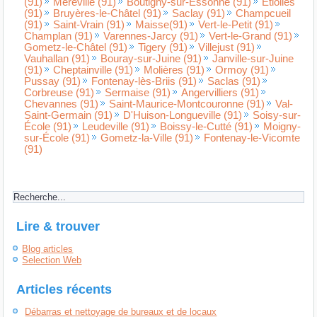
(91)
Méréville (91)
Boutigny-sur-Essonne (91)
Étiolles
(91)
Bruyères-le-Châtel (91)
Saclay (91)
Champcueil
(91)
Saint-Vrain (91)
Maisse(91)
Vert-le-Petit (91)
Champlan (91)
Varennes-Jarcy (91)
Vert-le-Grand (91)
Gometz-le-Châtel (91)
Tigery (91)
Villejust (91)
Vauhallan (91)
Bouray-sur-Juine (91)
Janville-sur-Juine
(91)
Cheptainville (91)
Molières (91)
Ormoy (91)
Pussay (91)
Fontenay-lès-Briis (91)
Saclas (91)
Corbreuse (91)
Sermaise (91)
Angervilliers (91)
Chevannes (91)
Saint-Maurice-Montcouronne (91)
Val-
Saint-Germain (91)
D'Huison-Longueville (91)
Soisy-sur-
École (91)
Leudeville (91)
Boissy-le-Cutté (91)
Moigny-
sur-École (91)
Gometz-la-Ville (91)
Fontenay-le-Vicomte
(91)
Lire & trouver
Blog articles
Selection Web
Articles récents
Débarras et nettoyage de bureaux et de locaux