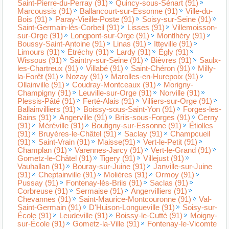
Saint-Pierre-du-Perray (91)
Quincy-sous-Sénart (91)
Marcoussis (91)
Ballancourt-sur-Essonne (91)
Ville-du-
Bois (91)
Paray-Vieille-Poste (91)
Soisy-sur-Seine (91)
Saint-Germain-lès-Corbeil (91)
Lisses (91)
Villemoisson-
sur-Orge (91)
Longpont-sur-Orge (91)
Montlhéry (91)
Boussy-Saint-Antoine (91)
Linas (91)
Itteville (91)
Limours (91)
Étréchy (91)
Lardy (91)
Égly (91)
Wissous (91)
Saintry-sur-Seine (91)
Bièvres (91)
Saulx-
les-Chartreux (91)
Villabé (91)
Saint-Chéron (91)
Milly-
la-Forêt (91)
Nozay (91)
Marolles-en-Hurepoix (91)
Ollainville (91)
Coudray-Montceaux (91)
Morigny-
Champigny (91)
Leuville-sur-Orge (91)
Norville (91)
Plessis-Pâté (91)
Ferté-Alais (91)
Villiers-sur-Orge (91)
Ballainvilliers (91)
Boissy-sous-Saint-Yon (91)
Forges-les-
Bains (91)
Angerville (91)
Briis-sous-Forges (91)
Cerny
(91)
Méréville (91)
Boutigny-sur-Essonne (91)
Étiolles
(91)
Bruyères-le-Châtel (91)
Saclay (91)
Champcueil
(91)
Saint-Vrain (91)
Maisse(91)
Vert-le-Petit (91)
Champlan (91)
Varennes-Jarcy (91)
Vert-le-Grand (91)
Gometz-le-Châtel (91)
Tigery (91)
Villejust (91)
Vauhallan (91)
Bouray-sur-Juine (91)
Janville-sur-Juine
(91)
Cheptainville (91)
Molières (91)
Ormoy (91)
Pussay (91)
Fontenay-lès-Briis (91)
Saclas (91)
Corbreuse (91)
Sermaise (91)
Angervilliers (91)
Chevannes (91)
Saint-Maurice-Montcouronne (91)
Val-
Saint-Germain (91)
D'Huison-Longueville (91)
Soisy-sur-
École (91)
Leudeville (91)
Boissy-le-Cutté (91)
Moigny-
sur-École (91)
Gometz-la-Ville (91)
Fontenay-le-Vicomte