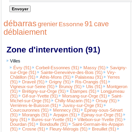
débarras
91
cave
grenier
Essonne
déblaiement
Zone d'intervention (91)
Villes
Évry (91)
Corbeil-Essonnes (91)
Massy (91)
Savigny-
sur-Orge (91)
Sainte-Geneviève-des-Bois (91)
Viry-
Châtillon (91)
Athis-Mons (91)
Palaiseau (91)
Yerres
(91)
Draveil (91)
Grigny (91)
Ris-Orangis (91)
Vigneux-sur-Seine (91)
Brunoy (91)
Ulis (91)
Montgeron
(91)
Brétigny-sur-Orge (91)
Étampes (91)
Longjumeau
(91)
Gif-sur-Yvette (91)
Morsang-sur-Orge (91)
Saint-
Michel-sur-Orge (91)
Chilly-Mazarin (91)
Orsay (91)
Verrières-le-Buisson (91)
Juvisy-sur-Orge (91)
Courcouronnes (91)
Mennecy (91)
Épinay-sous-Sénart
(91)
Morangis (91)
Arpajon (91)
Épinay-sur-Orge (91)
Igny (91)
Bures-sur-Yvette (91)
Villebon-sur-Yvette (91)
Dourdan (91)
Bondoufle (91)
Saint-Germain-lès-Arpajon
(91)
Crosne (91)
Fleury-Mérogis (91)
Breuillet (91)