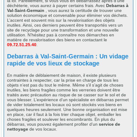
la loi. Pareillement, si vous vous en débarrassez après d’une
déchèterie, vous aurez à payer certains frais. Avec
Debarras à
Val-Saint-Germain
, vous aurez la certitude de trouver une
solution économique et convenable pour éliminer vos déchets.
L’accent est souvent mis sur la revalorisation des objets
inutiles. Ainsi, ces derniers peuvent être transportés vers un
site de recyclage pour une transformation et une nouvelle
utilisation. N’hésitez pas à connaître nos démarches en
matière de revalorisation des biens en contactant le
09.72.51.25.40
.
Debarras à Val-Saint-Germain : Un vidage
rapide de vos lieux de stockage
En matière de déblaiement de maison, il existe plusieurs
contraintes à respecter, car la prise en charge de tous les
objets n’est pas du tout le même. Même s'il s’agit de choses
inutiles, les biens fragiles comme les verreries doivent être
traités avec précaution au risque de se casser sur le sol et de
vous blesser. L’expérience d’un spécialiste en débarras permet
de vider totalement les locaux où sont stockés vos biens en
quelques heures seulement. Une bonne organisation est mise
en place, car il faut à la fois trier chaque objet, emballer les
choses fragiles et soulever les encombrants. En plus du
débarras, vous pouvez également profiter d’un
service de
nettoyage
de vos locaux.