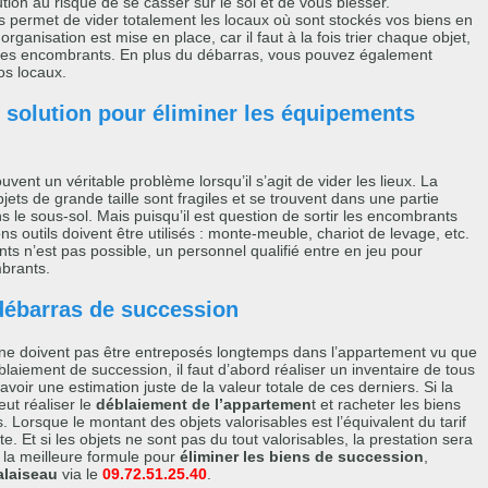
ution au risque de se casser sur le sol et de vous blesser.
s permet de vider totalement les locaux où sont stockés vos biens en
nisation est mise en place, car il faut à la fois trier chaque objet,
r les encombrants. En plus du débarras, vous pouvez également
s locaux.
 solution pour éliminer les équipements
ent un véritable problème lorsqu’il s’agit de vider les lieux. La
ets de grande taille sont fragiles et se trouvent dans une partie
ns le sous-sol. Mais puisqu’il est question de sortir les encombrants
outils doivent être utilisés : monte-meuble, chariot de levage, etc.
s n’est pas possible, un personnel qualifié entre en jeu pour
mbrants.
 débarras de succession
s ne doivent pas être entreposés longtemps dans l’appartement vu que
éblaiement de succession, il faut d’abord réaliser un inventaire de tous
voir une estimation juste de la valeur totale de ces derniers. Si la
eut réaliser le
déblaiement de l’appartemen
t et racheter les biens
. Lorsque le montant des objets valorisables est l’équivalent du tarif
ite. Et si les objets ne sont pas du tout valorisables, la prestation sera
 la meilleure formule pour
éliminer les biens de succession
,
alaiseau
via le
09.72.51.25.40
.