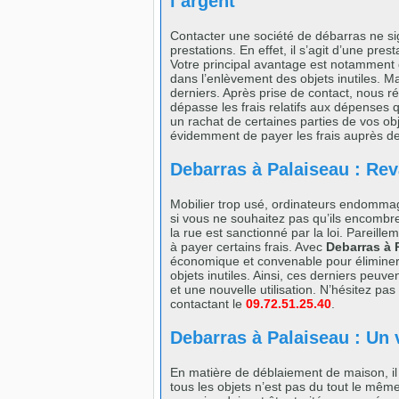
l’argent
Contacter une société de débarras ne sig
prestations. En effet, il s’agit d’une pres
Votre principal avantage est notamment q
dans l’enlèvement des objets inutiles. 
derniers. Après prise de contact, nous ré
dépasse les frais relatifs aux dépenses
un rachat de certaines parties de vos ob
évidemment de payer les frais auprès de
Debarras à Palaiseau : Rev
Mobilier trop usé, ordinateurs endommagé
si vous ne souhaitez pas qu’ils encombren
la rue est sanctionné par la loi. Pareil
à payer certains frais. Avec
Debarras à 
économique et convenable pour éliminer 
objets inutiles. Ainsi, ces derniers peuv
et une nouvelle utilisation. N’hésitez p
contactant le
09.72.51.25.40
.
Debarras à Palaiseau : Un 
En matière de déblaiement de maison, il 
tous les objets n’est pas du tout le même