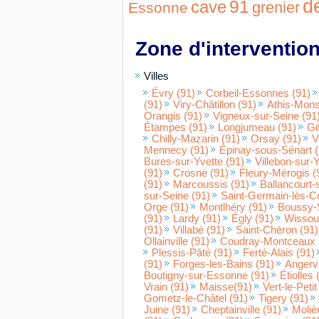
d
91
cave
grenier
Essonne
Zone d'intervention
Villes
Évry (91)
Corbeil-Essonnes (91)
(91)
Viry-Châtillon (91)
Athis-Mons
Orangis (91)
Vigneux-sur-Seine (91
Étampes (91)
Longjumeau (91)
Gi
Chilly-Mazarin (91)
Orsay (91)
V
Mennecy (91)
Épinay-sous-Sénart (
Bures-sur-Yvette (91)
Villebon-sur-Y
(91)
Crosne (91)
Fleury-Mérogis (
(91)
Marcoussis (91)
Ballancourt-
sur-Seine (91)
Saint-Germain-lès-Co
Orge (91)
Montlhéry (91)
Boussy-S
(91)
Lardy (91)
Égly (91)
Wissou
(91)
Villabé (91)
Saint-Chéron (91)
Ollainville (91)
Coudray-Montceaux 
Plessis-Pâté (91)
Ferté-Alais (91)
(91)
Forges-les-Bains (91)
Angervi
Boutigny-sur-Essonne (91)
Étiolles 
Vrain (91)
Maisse(91)
Vert-le-Petit
Gometz-le-Châtel (91)
Tigery (91)
Juine (91)
Cheptainville (91)
Moliè