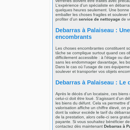
verreries doivent être traités avec préca
L’expérience d’un spécialiste en débarra
quelques heures seulement. Une bonne orga
emballer les choses fragiles et souleve
profiter d’un
service de nettoyage
de vo
Debarras à Palaiseau : Une
encombrants
Les choses encombrantes constituent souv
tâche se complique surtout quand ces obj
difficilement accessible : à l’étage ou da
sans les endommager davantage, les bons 
Dans le cas où l’usage de ces équipement
soulever et transporter vos objets enco
Debarras à Palaiseau : Le
Après le décès d’un locataire, ces bien
celui-ci doit être loué. S’agissant d’un d
les biens du défunt. Cela va permettre d’a
valorisation affiche un chiffre élevé, on p
dont la valeur excède le tarif du débarras
de la prestation, alors celle-ci sera gratu
payante. Si vous souhaitez bénéficier de
contactez dès maintenant
Debarras à P