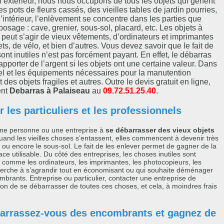
 l’extérieur, nous nous occupons de tous les objets qui gênent
s pots de fleurs cassés, des vieilles tables de jardin pourries,
 l’intérieur, l’enlèvement se concentre dans les parties que
posage : cave, grenier, sous-sol, placard, etc. Les objets à
l peut s’agir de vieux vêtements, d’ordinateurs et imprimantes
s, de vélo, et bien d’autres. Vous devez savoir que le fait de
nt inutiles n’est pas forcément payant. En effet, le débarras
orter de l’argent si les objets ont une certaine valeur. Dans
el et les équipements nécessaires pour la manutention
es objets fragiles et autres. Outre le devis gratuit en ligne,
ent
Debarras à Palaiseau
au
09.72.51.25.40
.
 les particuliers et les professionnels
 une personne ou une entreprise à
se débarrasser des vieux objets
 quand les vieilles choses s’entassent, elles commencent à devenir très
ou encore le sous-sol. Le fait de les enlever permet de gagner de la
 utilisable. Du côté des entreprises, les choses inutiles sont
 comme les ordinateurs, les imprimantes, les photocopieurs, les
 cherche à s’agrandir tout en économisant ou qui souhaite déménager
brants. Entreprise ou particulier, contacter une entreprise de
on de se débarrasser de toutes ces choses, et cela, à moindres frais
barrassez-vous des encombrants et gagnez de