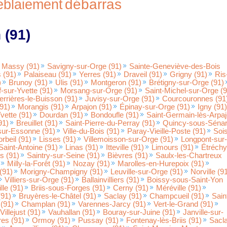
débarras
éblaiement
 (91)
Massy (91)
Savigny-sur-Orge (91)
Sainte-Geneviève-des-Bois
 (91)
Palaiseau (91)
Yerres (91)
Draveil (91)
Grigny (91)
Ris
)
Brunoy (91)
Ulis (91)
Montgeron (91)
Brétigny-sur-Orge (91)
f-sur-Yvette (91)
Morsang-sur-Orge (91)
Saint-Michel-sur-Orge (9
errières-le-Buisson (91)
Juvisy-sur-Orge (91)
Courcouronnes (91
91)
Morangis (91)
Arpajon (91)
Épinay-sur-Orge (91)
Igny (91)
vette (91)
Dourdan (91)
Bondoufle (91)
Saint-Germain-lès-Arpa
91)
Breuillet (91)
Saint-Pierre-du-Perray (91)
Quincy-sous-Sénar
sur-Essonne (91)
Ville-du-Bois (91)
Paray-Vieille-Poste (91)
Soi
rbeil (91)
Lisses (91)
Villemoisson-sur-Orge (91)
Longpont-sur-
aint-Antoine (91)
Linas (91)
Itteville (91)
Limours (91)
Étréchy
s (91)
Saintry-sur-Seine (91)
Bièvres (91)
Saulx-les-Chartreux
Milly-la-Forêt (91)
Nozay (91)
Marolles-en-Hurepoix (91)
(91)
Morigny-Champigny (91)
Leuville-sur-Orge (91)
Norville (9
Villiers-sur-Orge (91)
Ballainvilliers (91)
Boissy-sous-Saint-Yon
lle (91)
Briis-sous-Forges (91)
Cerny (91)
Méréville (91)
(91)
Bruyères-le-Châtel (91)
Saclay (91)
Champcueil (91)
Sain
 (91)
Champlan (91)
Varennes-Jarcy (91)
Vert-le-Grand (91)
Villejust (91)
Vauhallan (91)
Bouray-sur-Juine (91)
Janville-sur-
res (91)
Ormoy (91)
Pussay (91)
Fontenay-lès-Briis (91)
Sacl