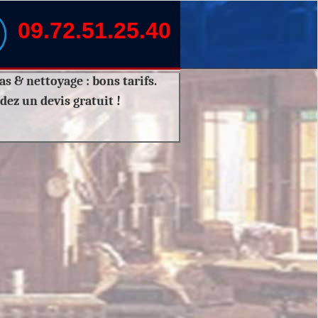
09.72.51.25.40
as & nettoyage :
bons tarifs.
dez un
devis gratuit
!