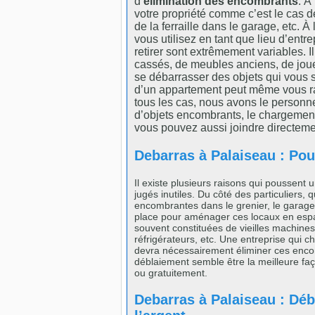
d’
élimination des encombrants
. À
votre propriété comme c’est le cas de
de la ferraille dans le garage, etc. À
vous utilisez en tant que lieu d’entre
retirer sont extrêmement variables. I
cassés, de meubles anciens, de jouet
se débarrasser des objets qui vous so
d’un appartement peut même vous rapp
tous les cas, nous avons le personn
d’objets encombrants, le chargement d
vous pouvez aussi joindre directem
Debarras à Palaiseau : Pour
Il existe plusieurs raisons qui poussent
jugés inutiles. Du côté des particuliers,
encombrantes dans le grenier, le garage 
place pour aménager ces locaux en espace
souvent constituées de vieilles machines
réfrigérateurs, etc. Une entreprise qui
devra nécessairement éliminer ces encom
déblaiement semble être la meilleure faç
ou gratuitement.
Debarras à Palaiseau : Dé