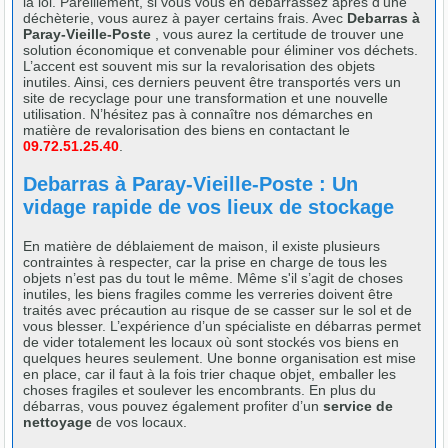
la loi. Pareillement, si vous vous en débarrassez après d’une
déchèterie, vous aurez à payer certains frais. Avec
Debarras à
Paray-Vieille-Poste
, vous aurez la certitude de trouver une
solution économique et convenable pour éliminer vos déchets.
L’accent est souvent mis sur la revalorisation des objets
inutiles. Ainsi, ces derniers peuvent être transportés vers un
site de recyclage pour une transformation et une nouvelle
utilisation. N’hésitez pas à connaître nos démarches en
matière de revalorisation des biens en contactant le
09.72.51.25.40
.
Debarras à Paray-Vieille-Poste : Un
vidage rapide de vos lieux de stockage
En matière de déblaiement de maison, il existe plusieurs
contraintes à respecter, car la prise en charge de tous les
objets n’est pas du tout le même. Même s'il s’agit de choses
inutiles, les biens fragiles comme les verreries doivent être
traités avec précaution au risque de se casser sur le sol et de
vous blesser. L’expérience d’un spécialiste en débarras permet
de vider totalement les locaux où sont stockés vos biens en
quelques heures seulement. Une bonne organisation est mise
en place, car il faut à la fois trier chaque objet, emballer les
choses fragiles et soulever les encombrants. En plus du
débarras, vous pouvez également profiter d’un
service de
nettoyage
de vos locaux.