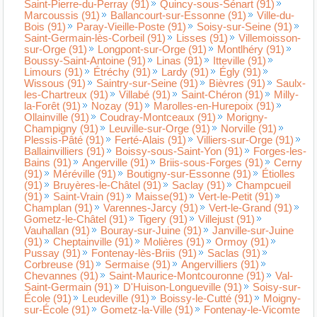
Saint-Pierre-du-Perray (91)
Quincy-sous-Sénart (91)
Marcoussis (91)
Ballancourt-sur-Essonne (91)
Ville-du-
Bois (91)
Paray-Vieille-Poste (91)
Soisy-sur-Seine (91)
Saint-Germain-lès-Corbeil (91)
Lisses (91)
Villemoisson-
sur-Orge (91)
Longpont-sur-Orge (91)
Montlhéry (91)
Boussy-Saint-Antoine (91)
Linas (91)
Itteville (91)
Limours (91)
Étréchy (91)
Lardy (91)
Égly (91)
Wissous (91)
Saintry-sur-Seine (91)
Bièvres (91)
Saulx-
les-Chartreux (91)
Villabé (91)
Saint-Chéron (91)
Milly-
la-Forêt (91)
Nozay (91)
Marolles-en-Hurepoix (91)
Ollainville (91)
Coudray-Montceaux (91)
Morigny-
Champigny (91)
Leuville-sur-Orge (91)
Norville (91)
Plessis-Pâté (91)
Ferté-Alais (91)
Villiers-sur-Orge (91)
Ballainvilliers (91)
Boissy-sous-Saint-Yon (91)
Forges-les-
Bains (91)
Angerville (91)
Briis-sous-Forges (91)
Cerny
(91)
Méréville (91)
Boutigny-sur-Essonne (91)
Étiolles
(91)
Bruyères-le-Châtel (91)
Saclay (91)
Champcueil
(91)
Saint-Vrain (91)
Maisse(91)
Vert-le-Petit (91)
Champlan (91)
Varennes-Jarcy (91)
Vert-le-Grand (91)
Gometz-le-Châtel (91)
Tigery (91)
Villejust (91)
Vauhallan (91)
Bouray-sur-Juine (91)
Janville-sur-Juine
(91)
Cheptainville (91)
Molières (91)
Ormoy (91)
Pussay (91)
Fontenay-lès-Briis (91)
Saclas (91)
Corbreuse (91)
Sermaise (91)
Angervilliers (91)
Chevannes (91)
Saint-Maurice-Montcouronne (91)
Val-
Saint-Germain (91)
D'Huison-Longueville (91)
Soisy-sur-
École (91)
Leudeville (91)
Boissy-le-Cutté (91)
Moigny-
sur-École (91)
Gometz-la-Ville (91)
Fontenay-le-Vicomte