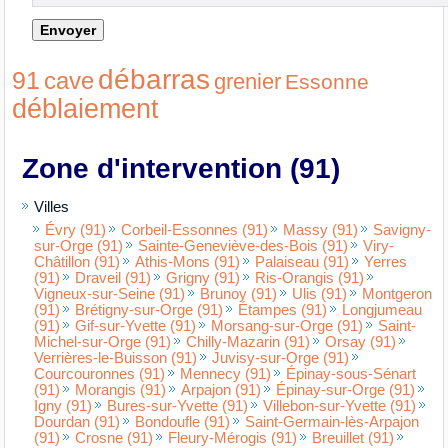
débarras
91
cave
grenier
Essonne
déblaiement
Zone d'intervention (91)
Villes
Évry (91)
Corbeil-Essonnes (91)
Massy (91)
Savigny-
sur-Orge (91)
Sainte-Geneviève-des-Bois (91)
Viry-
Châtillon (91)
Athis-Mons (91)
Palaiseau (91)
Yerres
(91)
Draveil (91)
Grigny (91)
Ris-Orangis (91)
Vigneux-sur-Seine (91)
Brunoy (91)
Ulis (91)
Montgeron
(91)
Brétigny-sur-Orge (91)
Étampes (91)
Longjumeau
(91)
Gif-sur-Yvette (91)
Morsang-sur-Orge (91)
Saint-
Michel-sur-Orge (91)
Chilly-Mazarin (91)
Orsay (91)
Verrières-le-Buisson (91)
Juvisy-sur-Orge (91)
Courcouronnes (91)
Mennecy (91)
Épinay-sous-Sénart
(91)
Morangis (91)
Arpajon (91)
Épinay-sur-Orge (91)
Igny (91)
Bures-sur-Yvette (91)
Villebon-sur-Yvette (91)
Dourdan (91)
Bondoufle (91)
Saint-Germain-lès-Arpajon
(91)
Crosne (91)
Fleury-Mérogis (91)
Breuillet (91)