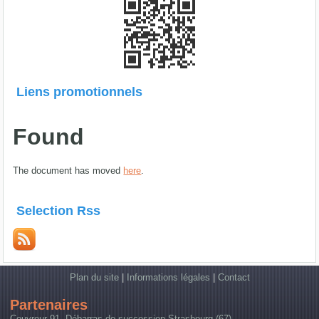
Liens promotionnels
Found
The document has moved
here
.
Selection Rss
Plan du site
|
Informations légales
|
Contact
Partenaires
Couvreur 91
.
Débarras de succession Strasbourg (67)