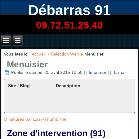
Débarras 91
09.72.51.25.40
Vous êtes ici :
Accueil
Selection Web
Menuisier
Menuisier
Publié le samedi 25 avril 2015 10:50
|
| Imprimer |
|
E-mail
Site / Blog
Description
Miniatures par Easy-Thumb.Net
Zone d'intervention (91)